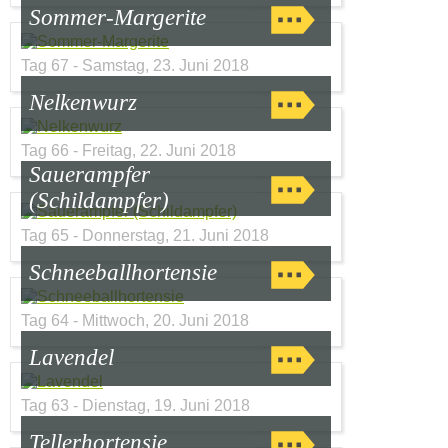
Sommer-Margerite
Tag 67 - Samstag, 23. Juni 2018
Nelkenwurz
Tag 66 - Freitag, 22. Juni 2018
Sauerampfer
(Schildampfer)
Tag 65 - Donnerstag, 21. Juni 2018
Schneeballhortensie
Tag 64 - Mittwoch, 20. Juni 2018
Lavendel
Tag 63 - Dienstag, 19. Juni 2018
Tellerhortensie