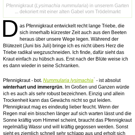
Pfennigkraut (
Lysimachia nummularia
) in unserem Garten
... dekoriert mit einer alten Gabel vom Trödelmarkt
D
as Pfennigkraut entwickelt recht lange Triebe, die
sich innerhalb kürzester Zeit auch aus den Beeten
heraus über unsere Wege legen. Während der
Blütezeit (Juni bis Juli) bringe ich es nicht übers Herz die
Triebe radikal wegzuschneiden. Ich finde, dafür sieht das
Kraut einfach zu hübsch aus. Erst nach der Blüte weise ich
es dann wieder in seine Schranken.
*
Pfennigkraut - bot.
Nummularia lysimachia
-
ist absolut
winterhart und immergrün
. Im Großen und Ganzen würde
ich es auch als sehr robust bezeichnen. Einzig und allein
Trockenheit kann das Gewächs nicht so gut leiden.
Pfennigkraut mag es eindeutig lieber feucht. Wenn der
Regen mal ein bisschen länger auf sich warten lässt und die
Sonne kräftig vom Himmel scheint, braucht das Pfennigkraut
regelmäßig Wassr und will kräftig gegossen werden. Sonst
sieht es ziemlich schnell sehr schlapp aus und erholt sich