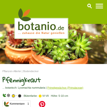
Pflanzen-Allerlei
|
Bodendecker
Pfennigkraut
... botanisch: Lysimachia nummularia |
Primelgewächse (Primulaceae)
-
Blütenfarbe:
VI-VII Höhe: 5-10 cm
Kommentare 1