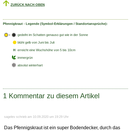
ZURÜCK NACH OBEN
Pfennigkraut - Legende (Symbol-Erklärungen / Standortansprüche):
-
gedeiht im Schatten genauso gut wie in der Sonne
blüht gelb
von Juni bis Juli
H
erreicht eine Wuchshöhe von 5 bis 10cm
immergrün
absolut winterhart
1 Kommentar zu diesem Artikel
sagelev schrieb am 10.09.2020 um 19:29 Uhr
Das Pfennigskraut ist ein super Bodendecker, durch das