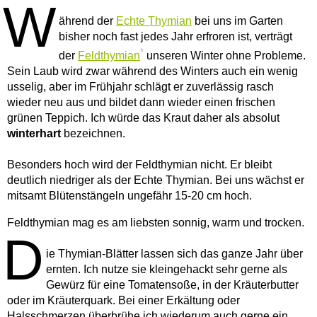
W
ährend der
Echte Thymian
bei uns im Garten
bisher noch fast jedes Jahr erfroren ist, verträgt
*
der
Feldthymian
unseren Winter ohne Probleme.
Sein Laub wird zwar während des Winters auch ein wenig
usselig, aber im Frühjahr schlägt er zuverlässig rasch
wieder neu aus und bildet dann wieder einen frischen
grünen Teppich. Ich würde das Kraut daher als absolut
winterhart
bezeichnen.
Besonders hoch wird der Feldthymian nicht. Er bleibt
deutlich niedriger als der Echte Thymian. Bei uns wächst er
mitsamt Blütenstängeln ungefähr 15-20 cm hoch.
Feldthymian mag es am liebsten sonnig, warm und trocken.
D
ie Thymian-Blätter lassen sich das ganze Jahr über
ernten. Ich nutze sie kleingehackt sehr gerne als
Gewürz für eine Tomatensoße, in der Kräuterbutter
oder im Kräuterquark. Bei einer Erkältung oder
Halsschmerzen überbrühe ich wiederum auch gerne ein