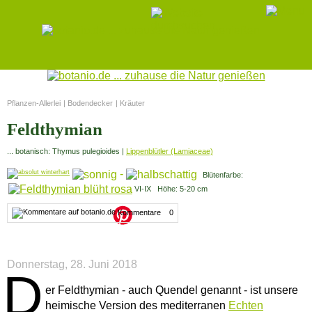
Pflanzen-Allerlei
|
Bodendecker
|
Kräuter
Feldthymian
... botanisch: Thymus pulegioides |
Lippenblütler (Lamiaceae)
-
Blütenfarbe:
VI-IX Höhe: 5-20 cm
Kommentare 0
Donnerstag, 28. Juni 2018
D
er Feldthymian - auch Quendel genannt - ist unsere
heimische Version des mediterranen
Echten