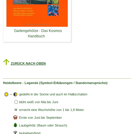
Gartengehölze - Das Kosmos
Handbuch
ZURÜCK NACH OBEN
Heidelbeere - Legende (Symbol-Erklärungen / Standortansprüche):
-
gedeiht in der Sonne und auch im Halbschatten
blüht weiß
von Mai bis Juni
H
erreicht eine Wuchshöhe von 1 bis 1,8 Meter
Ernte von Juni bis September
Laubgehölz (Baum oder Strauch)
laubabwerfend