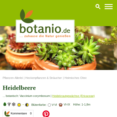
Pflanzen-Allerlei
|
Heckenpflanzen & Sträucher
|
Heimisches Obst
Heidelbeere
... botanisch: Vaccinium corymbosum |
Heidekrautgewächse (Ericaceae)
-
VI-IX Höhe: 1-1,8m
Blütenfarbe:
V-VI
Kommentare 0