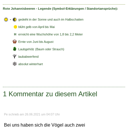
Rote Johannisbeeren - Legende (Symbol-Erklärungen / Standortansprüche):
-
gedeiht in der Sonne und auch im Halbschatten
blüht gelb
von April bis Mai
H
erreicht eine Wuchshöhe von 1,8 bis 2,2 Meter
Ernte von Juni bis August
Laubgehölz (Baum oder Strauch)
laubabwerfend
absolut winterhart
1 Kommentar zu diesem Artikel
Pe schrieb am 26.06.2021 um 04:07 Uhr
Bei uns haben sich die Vögel auch zwei