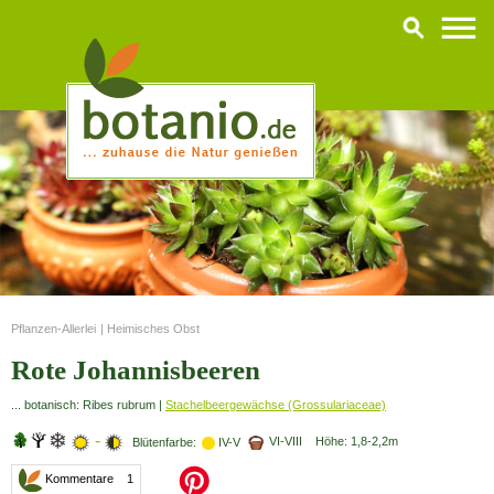
Pflanzen-Allerlei
|
Heimisches Obst
Rote Johannisbeeren
... botanisch: Ribes rubrum |
Stachelbeergewächse (Grossulariaceae)
-
VI-VIII Höhe: 1,8-2,2m
Blütenfarbe:
IV-V
Kommentare 1