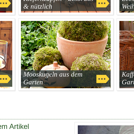
& nützlich
Weih
Mooskugeln aus dem
Kaff
Garten
Gar
m Artikel