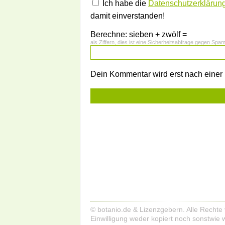
Ich habe die
Datenschutzerklärun
damit einverstanden!
Berechne: sieben + zwölf =
als Ziffern, dies ist eine Sicherheitsabfrage gegen Spa
Dein Kommentar wird erst nach einer P
© botanio.de & Lizenzgebern. Alle Rechte 
Einwilligung weder kopiert noch sonstwie