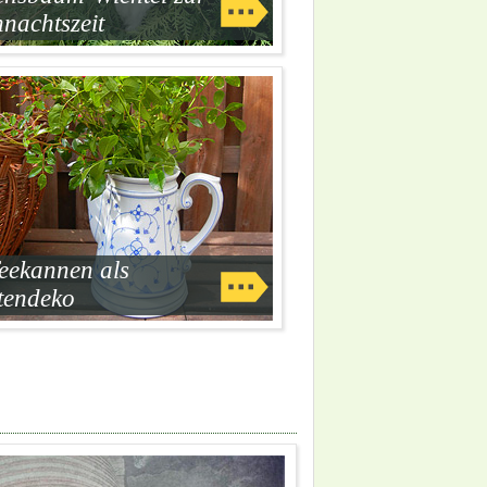
nachtszeit
eekannen als
tendeko