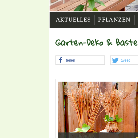
|
|
AKTUELLES
PFLANZEN
Garten-Deko & Baste
teilen
tweet