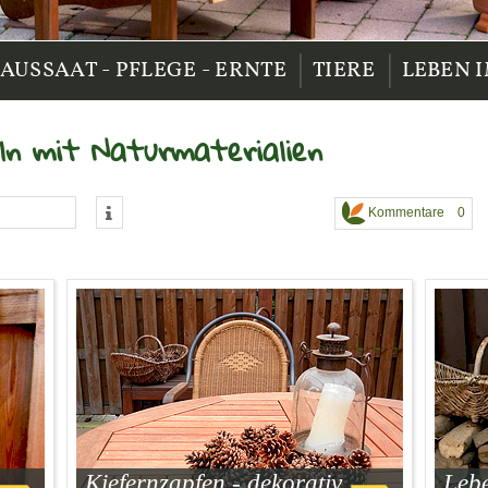
|
|
AUSSAAT - PFLEGE - ERNTE
TIERE
LEBEN 
ln mit Naturmaterialien
Kommentare 0
Kiefernzapfen - dekorativ
Leb