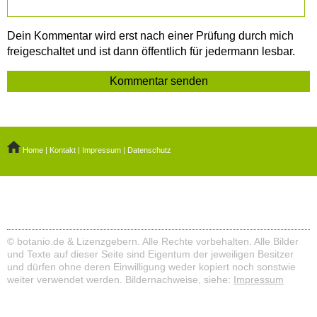
Dein Kommentar wird erst nach einer Prüfung durch mich
freigeschaltet und ist dann öffentlich für jedermann lesbar.
Home
|
Kontakt
|
Impressum
|
Datenschutz
© botanio.de & Lizenzgebern. Alle Rechte vorbehalten. Alle Bilder
und Texte auf dieser Seite sind Eigentum der jeweiligen Besitzer
und dürfen ohne deren Einwilligung weder kopiert noch sonstwie
weiter verwendet werden. Bildernachweise, siehe:
Impressum