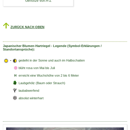
Gehölze von A-Z
ZURÜCK NACH OBEN
Japanischer Blumen-Hartriegel - Legende (Symbol-Erklärungen /
Standortansprüche):
-
gedeiht in der Sonne und auch im Halbschatten
blüht rosa
von Mai bis Juli
H
erreicht eine Wuchshöhe von 2 bis 6 Meter
Laubgehölz (Baum oder Strauch)
laubabwerfend
absolut winterhart