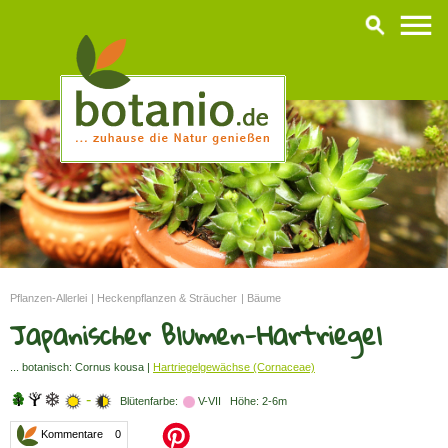
Pflanzen-Allerlei
|
Heckenpflanzen & Sträucher
|
Bäume
Japanischer Blumen-Hartriegel
... botanisch: Cornus kousa |
Hartriegelgewächse (Cornaceae)
-
Blütenfarbe:
V-VII Höhe: 2-6m
Kommentare 0