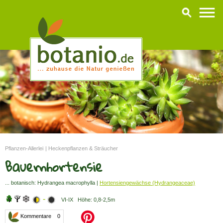
Pflanzen-Allerlei
|
Heckenpflanzen & Sträucher
Bauernhortensie
... botanisch: Hydrangea macrophylla |
Hortensiengewächse (Hydrangeaceae)
-
VI-IX Höhe: 0,8-2,5m
Kommentare 0