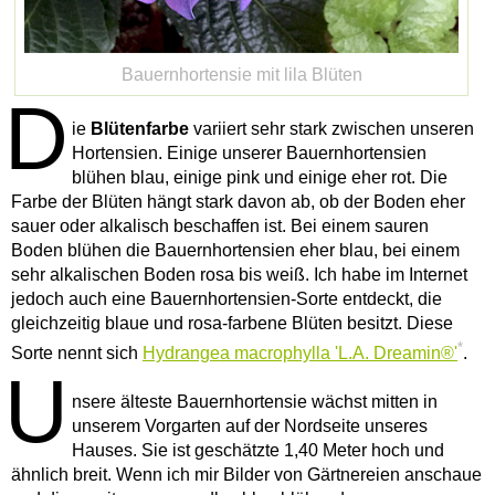
Bauernhortensie mit lila Blüten
D
ie
Blütenfarbe
variiert sehr stark zwischen unseren
Hortensien. Einige unserer Bauernhortensien
blühen blau, einige pink und einige eher rot. Die
Farbe der Blüten hängt stark davon ab, ob der Boden eher
sauer oder alkalisch beschaffen ist. Bei einem sauren
Boden blühen die Bauernhortensien eher blau, bei einem
sehr alkalischen Boden rosa bis weiß. Ich habe im Internet
jedoch auch eine Bauernhortensien-Sorte entdeckt, die
gleichzeitig blaue und rosa-farbene Blüten besitzt. Diese
*
Sorte nennt sich
Hydrangea macrophylla 'L.A. Dreamin®'
.
U
nsere älteste Bauernhortensie wächst mitten in
unserem Vorgarten auf der Nordseite unseres
Hauses. Sie ist geschätzte 1,40 Meter hoch und
ähnlich breit. Wenn ich mir Bilder von Gärtnereien anschaue