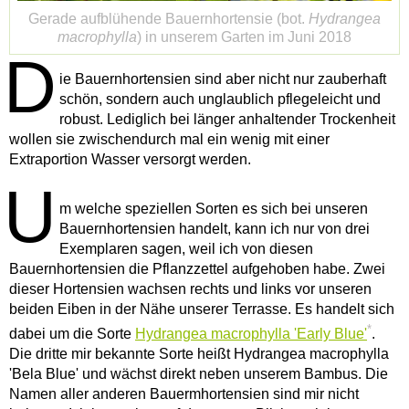
Gerade aufblühende Bauernhortensie (bot.
Hydrangea
macrophylla
) in unserem Garten im Juni 2018
D
ie Bauernhortensien sind aber nicht nur zauberhaft
schön, sondern auch unglaublich pflegeleicht und
robust. Lediglich bei länger anhaltender Trockenheit
wollen sie zwischendurch mal ein wenig mit einer
Extraportion Wasser versorgt werden.
U
m welche speziellen Sorten es sich bei unseren
Bauernhortensien handelt, kann ich nur von drei
Exemplaren sagen, weil ich von diesen
Bauernhortensien die Pflanzzettel aufgehoben habe. Zwei
dieser Hortensien wachsen rechts und links vor unseren
beiden Eiben in der Nähe unserer Terrasse. Es handelt sich
*
dabei um die Sorte
Hydrangea macrophylla 'Early Blue'
.
Die dritte mir bekannte Sorte heißt Hydrangea macrophylla
'Bela Blue' und wächst direkt neben unserem Bambus. Die
Namen aller anderen Bauermhortensien sind mir nicht