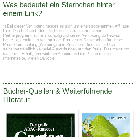
Was bedeutet ein Sternchen hinter
einem Link?
*) Bei dieser Verlinkung handelt es sich um einen sogenannten Affiliate-
Link. Das bedeutet, der Link führt dich zu einem meiner
Partnerprogramme. Falls du aufgrund dieser Verlinkung dort etwas
bestellst, erhalte ich von meinem Partner als Dankeschön für diese
Produktempfehlung (Werbung) eine Provision. Dies hat für Dich
selbstverständlich keinerlei Auswirkungen auf den Preis. Du unterstützt
damit den Erhalt, den weiteren Ausbau und die Pflege meiner
Internetseite. Vielen Dank :-)
Bücher-Quellen & Weiterführende
Literatur