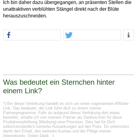
Ich bin daher dazu übergegangen, an präsenten Stellen die
unattraktiven verblühten Stängel direkt nach der Blüte
herauszuschneiden.
Was bedeutet ein Sternchen hinter
einem Link?
*) Bei dieser Verlinkung handelt es sich um einen sogenannten Affiliate-
Link. Das bedeutet, der Link führt dich zu einem meiner
Partnerprogramme. Falls du aufgrund dieser Verlinkung dort etwas
bestellst, erhalte ich von meinem Partner als Dankeschön für diese
Produktempfehlung (Werbung) eine Provision. Dies hat für Dich
selbstverständlich keinerlei Auswirkungen auf den Preis. Du unterstützt
damit den Erhalt, den weiteren Ausbau und die Pflege meiner
Internetseite. Vielen Dank :-)