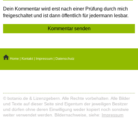
Dein Kommentar wird erst nach einer Prüfung durch mich
freigeschaltet und ist dann öffentlich für jedermann lesbar.
Home
|
Kontakt
|
Impressum
|
Datenschutz
© botanio.de & Lizenzgebern. Alle Rechte vorbehalten. Alle Bilder
und Texte auf dieser Seite sind Eigentum der jeweiligen Besitzer
und dürfen ohne deren Einwilligung weder kopiert noch sonstwie
weiter verwendet werden. Bildernachweise, siehe:
Impressum