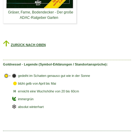
Gräser, Farne, Bodendecker - Der große
ADAC-Ratgeber Garten
ZURÜCK NACH OBEN
Goldnessel - Legende (Symbol-Erklärungen / Standortansprüche):
-
gedeiht im Schatten genauso gut wie in der Sonne
blüht gelb
von April bis Mai
H
erreicht eine Wuchshöhe von 20 bis 60cm
immergrün
absolut winterhart