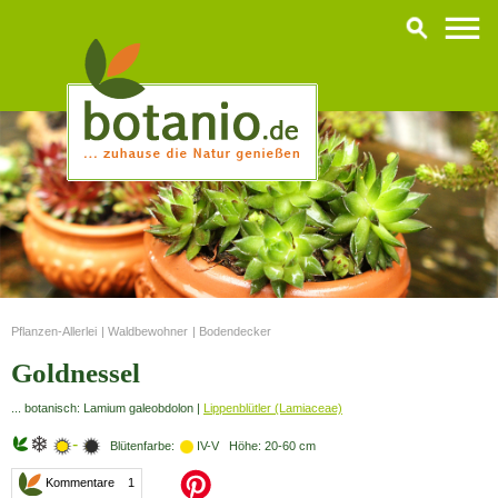
Pflanzen-Allerlei
|
Waldbewohner
|
Bodendecker
Goldnessel
... botanisch: Lamium galeobdolon |
Lippenblütler (Lamiaceae)
-
Blütenfarbe:
IV-V Höhe: 20-60 cm
Kommentare 1