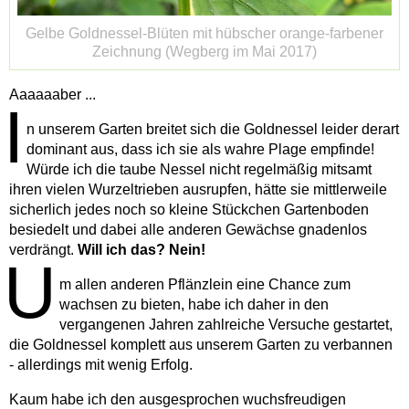
Gelbe Goldnessel-Blüten mit hübscher orange-farbener
Zeichnung (Wegberg im Mai 2017)
Aaaaaaber ...
I
n unserem Garten breitet sich die Goldnessel leider derart
dominant aus, dass ich sie als wahre Plage empfinde!
Würde ich die taube Nessel nicht regelmäßig mitsamt
ihren vielen Wurzeltrieben ausrupfen, hätte sie mittlerweile
sicherlich jedes noch so kleine Stückchen Gartenboden
besiedelt und dabei alle anderen Gewächse gnadenlos
verdrängt.
Will ich das? Nein!
U
m allen anderen Pflänzlein eine Chance zum
wachsen zu bieten, habe ich daher in den
vergangenen Jahren zahlreiche Versuche gestartet,
die Goldnessel komplett aus unserem Garten zu verbannen
- allerdings mit wenig Erfolg.
Kaum habe ich den ausgesprochen wuchsfreudigen