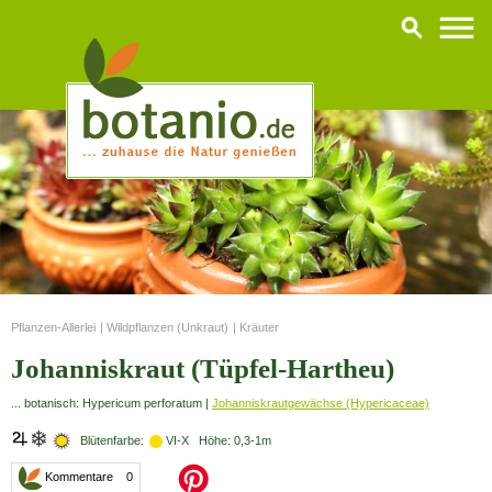
Pflanzen-Allerlei
|
Wildpflanzen (Unkraut)
|
Kräuter
Johanniskraut (Tüpfel-Hartheu)
... botanisch: Hypericum perforatum |
Johanniskrautgewächse (Hypericaceae)
Blütenfarbe:
VI-X Höhe: 0,3-1m
Kommentare 0