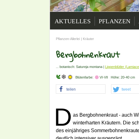
|
|
AKTUELLES
PFLANZEN
Pflanzen-Allerlei
|
Kräuter
Bergbohnenkraut
... botanisch: Satureja montana |
Lippenblütler (Lamiac
Blütenfarbe:
VI-VII Höhe: 20-40 cm
teilen
tweet
D
as Bergbohnenkraut - auch Wi
winterharten Kräutern. Die sch
des einjähriges Sommerbohnenkraute
deutlich intensiver ausgeprägt.