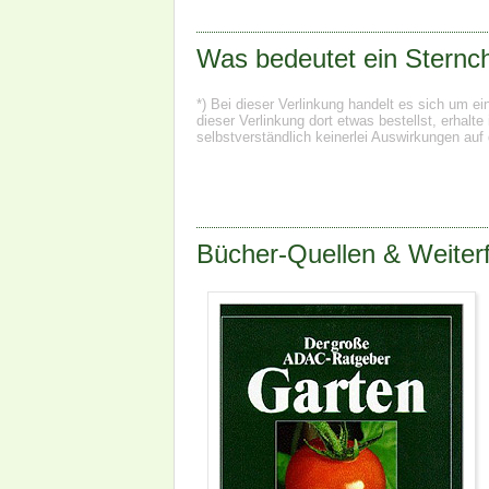
Was bedeutet ein Sternch
*) Bei dieser Verlinkung handelt es sich um e
dieser Verlinkung dort etwas bestellst, erhal
selbstverständlich keinerlei Auswirkungen auf 
Bücher-Quellen & Weiterf