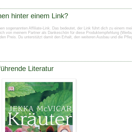
en hinter einem Link?
inen sogenannten Affiliate-Link. Das bedeutet, der Link führt dich zu einem m
te ich von meinem Partner als Dankeschön für diese Produktempfehlung (Werbun
den Preis. Du unterstützt damit den Erhalt, den weiteren Ausbau und die Pfleg
ührende Literatur