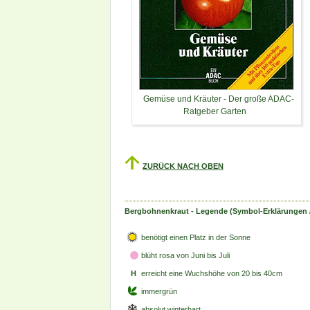
Gemüse und Kräuter - Der große ADAC-
Ratgeber Garten
ZURÜCK NACH OBEN
Bergbohnenkraut - Legende (Symbol-Erklärungen 
benötigt einen Platz in der Sonne
blüht rosa
von Juni bis Juli
H
erreicht eine Wuchshöhe von 20 bis 40cm
immergrün
absolut winterhart