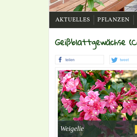
|
|
AKTUELLES
PFLANZEN
Geißblattgewächse (Ca
teilen
tweet
Weigelie