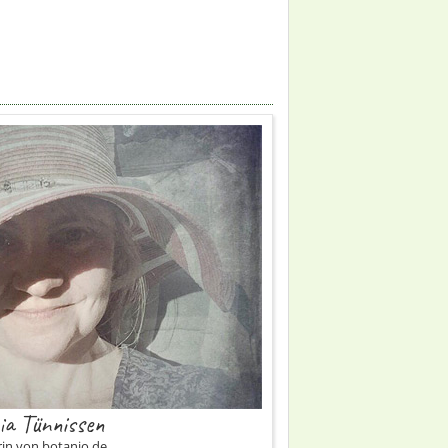
ia Tünnissen
in von botanio.de