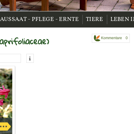
|
|
AUSSAAT - PFLEGE - ERNTE
TIERE
LEBEN 
prifoliaceae)
Kommentare 0