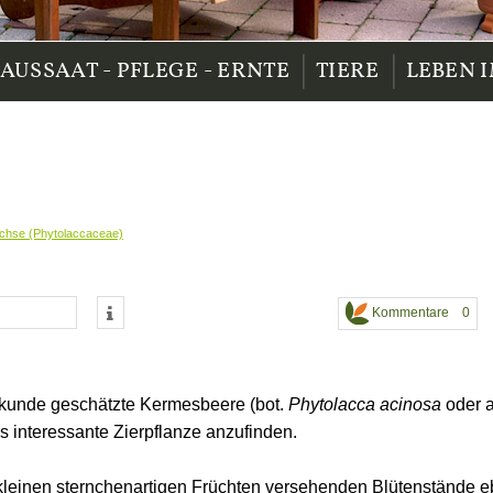
|
|
AUSSAAT - PFLEGE - ERNTE
TIERE
LEBEN 
hse (Phytolaccaceae)
Kommentare 0
ilkunde geschätzte Kermesbeere (bot.
Phytolacca acinosa
oder 
s interessante Zierpflanze anzufinden.
en kleinen sternchenartigen Früchten versehenden Blütenstände 