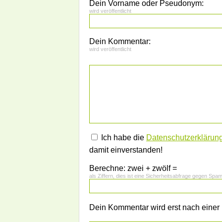
Dein Vorname oder Pseudonym:
wird veröffentlicht
Dein Kommentar:
wird veröffentlicht
Ich habe die
Datenschutzerklärun
damit einverstanden!
Berechne: zwei + zwölf =
als Ziffern, dies ist eine Sicherheitsabfrage gegen Spa
Dein Kommentar wird erst nach einer P