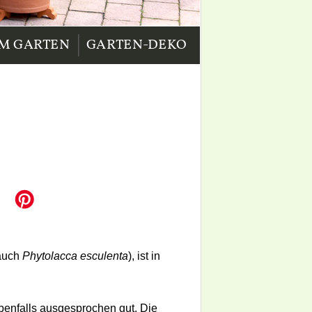
|
IM GARTEN
GARTEN-DEKO
auch
Phytolacca esculenta
), ist in
ebenfalls ausgesprochen gut. Die