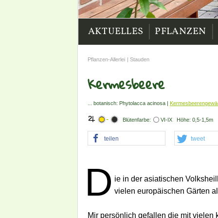
|
|
AKTUELLES
PFLANZEN
Pflanzen-Allerlei
|
Stauden
Kermesbeere
... botanisch: Phytolacca acinosa |
Kermesbeerengewäc
-
Blütenfarbe:
VI-IX Höhe: 0,5-1,5m
teilen
tweet
D
ie in der asiatischen Volkshe
vielen europäischen Gärten al
Mir persönlich gefallen die mit viel