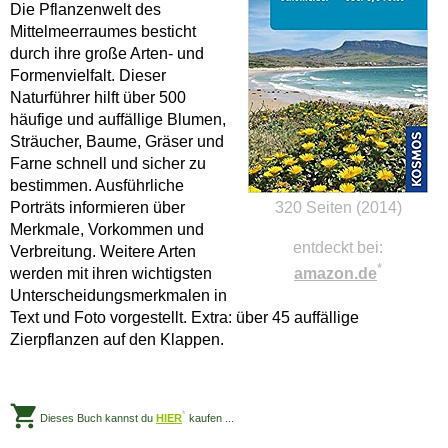
Die Pflanzenwelt des
Mittelmeerraumes besticht
durch ihre große Arten- und
Formenvielfalt. Dieser
Naturführer hilft über 500
häufige und auffällige Blumen,
Sträucher, Baume, Gräser und
Farne schnell und sicher zu
bestimmen. Ausführliche
Porträts informieren über
320 Seiten (2014)
Merkmale, Vorkommen und
entdeckt bei:
Verbreitung. Weitere Arten
*
amazon.de
werden mit ihren wichtigsten
Unterscheidungsmerkmalen in
Text und Foto vorgestellt. Extra: über 45 auffällige
Zierpflanzen auf den Klappen.
*
Dieses Buch kannst du
HIER
kaufen ...