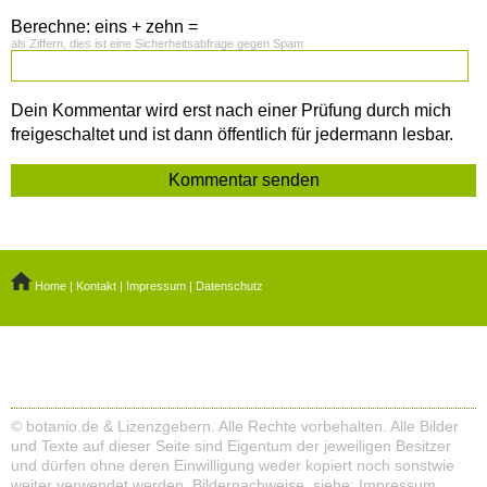
Berechne: eins + zehn =
als Ziffern, dies ist eine Sicherheitsabfrage gegen Spam
Dein Kommentar wird erst nach einer Prüfung durch mich
freigeschaltet und ist dann öffentlich für jedermann lesbar.
Home
|
Kontakt
|
Impressum
|
Datenschutz
© botanio.de & Lizenzgebern. Alle Rechte vorbehalten. Alle Bilder
und Texte auf dieser Seite sind Eigentum der jeweiligen Besitzer
und dürfen ohne deren Einwilligung weder kopiert noch sonstwie
weiter verwendet werden. Bildernachweise, siehe:
Impressum