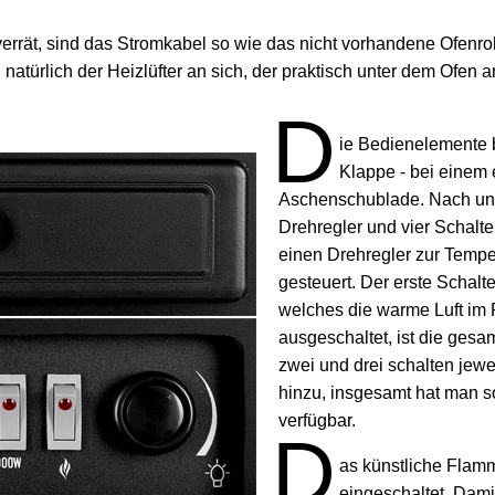
errät, sind das Stromkabel so wie das nicht vorhandene Ofenro
 natürlich der Heizlüfter an sich, der praktisch unter dem Ofen an
D
ie Bedienelemente b
Klappe - bei einem 
Aschenschublade. Nach unte
Drehregler und vier Schalter
einen Drehregler zur Tempe
gesteuert. Der erste Schalter
welches die warme Luft im R
ausgeschaltet, ist die gesam
zwei und drei schalten jewei
hinzu, insgesamt hat man so
verfügbar.
D
as künstliche Flamm
eingeschaltet. Dam