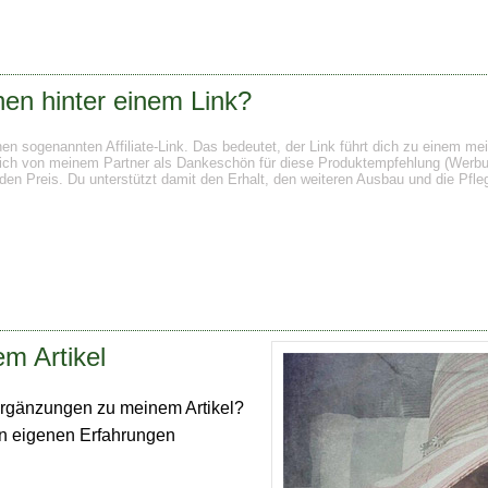
en hinter einem Link?
inen sogenannten Affiliate-Link. Das bedeutet, der Link führt dich zu einem m
te ich von meinem Partner als Dankeschön für diese Produktempfehlung (Werbun
den Preis. Du unterstützt damit den Erhalt, den weiteren Ausbau und die Pfleg
m Artikel
rgänzungen zu meinem Artikel?
en eigenen Erfahrungen