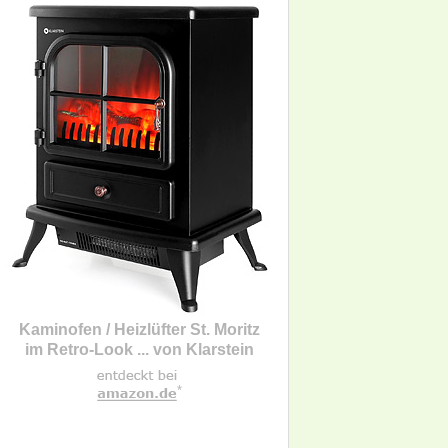
Kaminofen / Heizlüfter St. Moritz
im Retro-Look ... von Klarstein
*