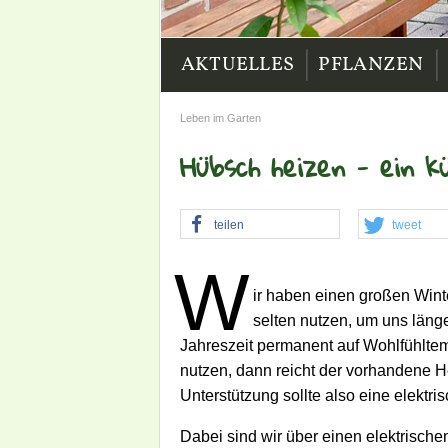
|
|
AKTUELLES
PFLANZEN
Leben im Garten
Hübsch heizen - ein k
teilen
tweet
W
ir haben einen großen Wint
selten nutzen, um uns länge
Jahreszeit permanent auf Wohlfühlte
nutzen, dann reicht der vorhandene 
Unterstützung sollte also eine elektri
Dabei sind wir über einen elektrischen 