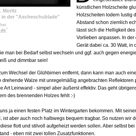
künstlichen Holzscheite glut
. Moritz
Holzscheiten lodern lustig
t in der "Ascheschublade"
Abstand schon ziemlich ech
*
lässt sich die Helligkeit d
Vorlieben anpassen. In der
Gerät dabei ca. 30 Watt, in d
die man bei Bedarf selbst wechseln und ggf. auch gegen energ
eiß und dimmbar sein!
zum Wechsel der Glühbirnen entfernt, dann kann man auch einen
 drehende Walze mit unregelmäßig angebrachten Reflektoren pro
ine Art Leinwand - simpel aber äußerst effektiv. Das geht übri
tern des brennenden Holzes fehlt :-)
i uns ja einen festen Platz im Wintergarten bekommen. Mit seinen
l, ist aber auch noch halbwegs bequem tragbar. So nutzen wir
se flott und stilvoll aufgeheizt werden sollen. Aber selbst be
nd - eben mit zwei tollen Zusatzfunktionen.