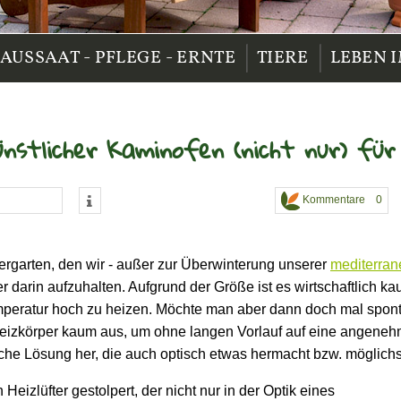
|
|
AUSSAAT - PFLEGE - ERNTE
TIERE
LEBEN 
ünstlicher Kaminofen (nicht nur) fü
Kommentare 0
ergarten, den wir - außer zur Überwinterung unserer
mediterran
r darin aufzuhalten. Aufgrund der Größe ist es wirtschaftlich kau
mperatur hoch zu heizen. Möchte man aber dann doch mal spont
Heizkörper kaum aus, um ohne langen Vorlauf auf eine angeneh
sche Lösung her, die auch optisch etwas hermacht bzw. möglichst 
Heizlüfter gestolpert, der nicht nur in der Optik eines