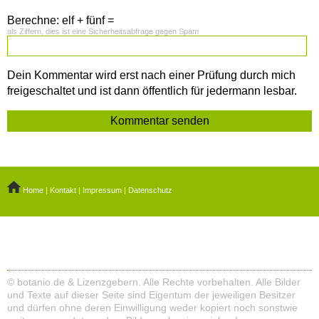
Berechne: elf + fünf =
als Ziffern, dies ist eine Sicherheitsabfrage gegen Spam
Dein Kommentar wird erst nach einer Prüfung durch mich
freigeschaltet und ist dann öffentlich für jedermann lesbar.
Home
|
Kontakt
|
Impressum
|
Datenschutz
© botanio.de & Lizenzgebern. Alle Rechte vorbehalten. Alle Bilder
und Texte auf dieser Seite sind Eigentum der jeweiligen Besitzer
und dürfen ohne deren Einwilligung weder kopiert noch sonstwie